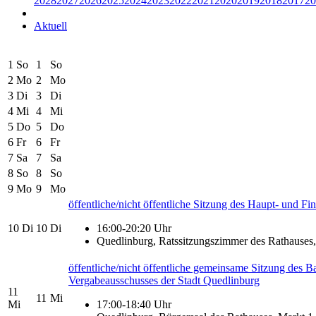
2028
2027
2026
2025
2024
2023
2022
2021
2020
2019
2018
2017
20
Aktuell
1
So
1
So
2
Mo
2
Mo
3
Di
3
Di
4
Mi
4
Mi
5
Do
5
Do
6
Fr
6
Fr
7
Sa
7
Sa
8
So
8
So
9
Mo
9
Mo
öffentliche/nicht öffentliche Sitzung des Haupt- und F
10
Di
10
Di
16:00-20:20 Uhr
Quedlinburg, Ratssitzungszimmer des Rathauses,
öffentliche/nicht öffentliche gemeinsame Sitzung des B
Vergabeausschusses der Stadt Quedlinburg
11
11
Mi
Mi
17:00-18:40 Uhr