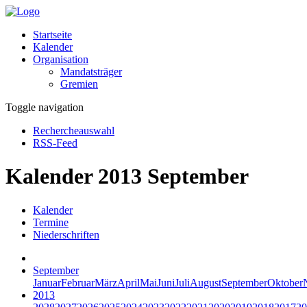
Startseite
Kalender
Organisation
Mandatsträger
Gremien
Toggle navigation
Rechercheauswahl
RSS-Feed
Kalender 2013 September
Kalender
Termine
Niederschriften
September
Januar
Februar
März
April
Mai
Juni
Juli
August
September
Oktober
2013