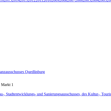
16
2015
2014
2013
2012
2011
2010
2009
2008
2007
2006
2005
2004
2003
20
inanzausschusses Quedlinburg
 Markt 1
au-, Stadtentwicklungs- und Sanierungsausschusses, des Kultur-, Tour