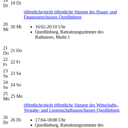
19
19
Di
Di
öffentliche/nicht öffentliche Sitzung des Haupt- und
Finanzausschusses Quedlinburg
20
20
Mi
16:02-20:10 Uhr
Mi
Quedlinburg, Ratssitzungszimmer des
Rathauses, Markt 1
21
21
Do
Do
22
22
Fr
Fr
23
23
Sa
Sa
24
24
So
So
25
25
Mo
Mo
öffentliche/nicht öffentliche Sitzung des Wirtschafts-,
Vergabe- und Liegenschaftsausschusses Quedlinburg
26
26
Di
17:04-18:08 Uhr
Di
Quedlinburg, Ratssitzungszimmer des