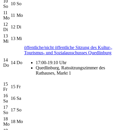
10
10
So
So
11
11
Mo
Mo
12
12
Di
Di
13
13
Mi
Mi
öffentliche/nicht öffentliche Sitzung des Kultur-,
Tourismus- und Sozialausschusses Quedlinburg
14
14
Do
17:00-19:10 Uhr
Do
Quedlinburg, Ratssitzungszimmer des
Rathauses, Markt 1
15
15
Fr
Fr
16
16
Sa
Sa
17
17
So
So
18
18
Mo
Mo