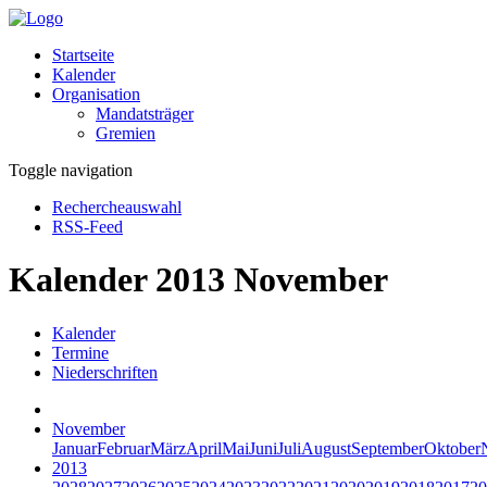
Startseite
Kalender
Organisation
Mandatsträger
Gremien
Toggle navigation
Rechercheauswahl
RSS-Feed
Kalender 2013 November
Kalender
Termine
Niederschriften
November
Januar
Februar
März
April
Mai
Juni
Juli
August
September
Oktober
2013