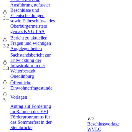
Ausführung gefasster
Beschlüsse und
Ö
Eilentscheidungen
3.1
sowie Eilbeschlüsse des
Oberbürgermeisters
gemäß KVG LSA
Bericht zu aktuellen
Ö
Fragen und wichtigen
3.2
Angelegenheiten
Sachstandsbericht zur
Entwicklung der
Ö
Infrastruktur in der
3.3
Welterbestadt
Quedlinburg
Ö
Öffentliche
4
Einwohnerfragestunde
Ö
Vorlagen
5
Antrag auf Förderung
im Rahmen des EHI
Förderprogramms für
VD
das Sommerfest in der
Beschlussvorlage
Steinbrücke
WVLQ