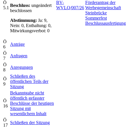
Ö
BV-
Förderantrag der
Beschluss:
ungeändert
5.1
WVLQ/007/26
Werbegemeinschaft
beschlossen
Steinbrücke
Sommerfest
Abstimmung:
Ja: 9,
Beschlussausfertigung
Nein: 0, Enthaltung: 0,
Mitwirkungsverbot: 0
Ö
Anträge
6
Ö
Anfragen
7
Ö
Anregungen
8
Schließen des
Ö
öffentlichen Teils der
9
Sitzung
Bekanntgabe nicht
öffentlich gefasster
Ö
Beschlüsse der heutigen
16
Sitzung mit
wesentlichem Inhalt
Ö
Schließen der Sitzung
17