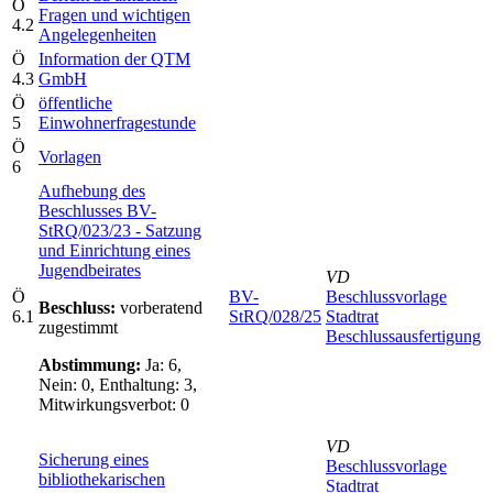
Ö
Fragen und wichtigen
4.2
Angelegenheiten
Ö
Information der QTM
4.3
GmbH
Ö
öffentliche
5
Einwohnerfragestunde
Ö
Vorlagen
6
Aufhebung des
Beschlusses BV-
StRQ/023/23 - Satzung
und Einrichtung eines
Jugendbeirates
VD
Ö
BV-
Beschlussvorlage
Beschluss:
vorberatend
6.1
StRQ/028/25
Stadtrat
zugestimmt
Beschlussausfertigung
Abstimmung:
Ja: 6,
Nein: 0, Enthaltung: 3,
Mitwirkungsverbot: 0
VD
Sicherung eines
Beschlussvorlage
bibliothekarischen
Stadtrat