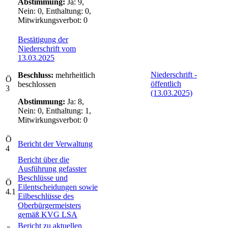
Abstimmung:
Ja: 9,
Nein: 0, Enthaltung: 0,
Mitwirkungsverbot: 0
Bestätigung der
Niederschrift vom
13.03.2025
Niederschrift -
Beschluss:
mehrheitlich
Ö
öffentlich
beschlossen
3
(13.03.2025)
Abstimmung:
Ja: 8,
Nein: 0, Enthaltung: 1,
Mitwirkungsverbot: 0
Ö
Bericht der Verwaltung
4
Bericht über die
Ausführung gefasster
Beschlüsse und
Ö
Eilentscheidungen sowie
4.1
Eilbeschlüsse des
Oberbürgermeisters
gemäß KVG LSA
Bericht zu aktuellen