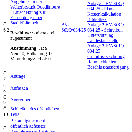
Angebotes in der
Anlage 1 BV-StRQ
Welterbestadt Quedlinburg
034 25 - Plan-
- Entscheidung zur
Kostenkalkulation
Einrichtung einer
Bibliothek
Stadtbibliothek
Ö
BV-
Anlage 2 BV-StRQ
6.2
StRQ/034/25
034 25 - Schreiben
Beschluss:
vorberatend
Unterstützung
zugestimmt
Landesfachstelle
Anlage 3 BV-StRQ
Abstimmung:
Ja: 9,
034 25 -
Nein: 0, Enthaltung: 0,
Grundrisszeichnung
Mitwirkungsverbot: 0
Räumlichkeiten
Beschlussausfertigung
Ö
Anträge
7
Ö
Anfragen
8
Ö
Anregungen
9
Ö
Schließen des öffentlichen
10
Teils
Bekanntgabe nicht
öffentlich gefasster
Ö
Beschlüsse der heutigen