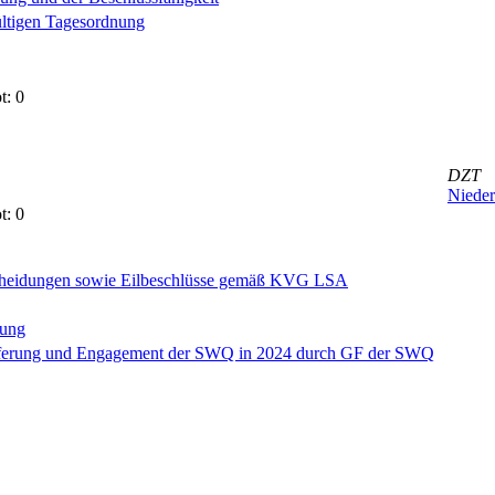
ültigen Tagesordnung
t: 0
DZT
Nieder
t: 0
ntscheidungen sowie Eilbeschlüsse gemäß KVG LSA
tung
lieferung und Engagement der SWQ in 2024 durch GF der SWQ