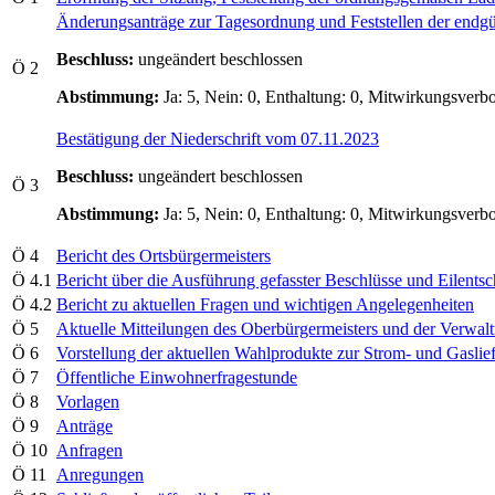
Änderungsanträge zur Tagesordnung und Feststellen der endg
Beschluss:
ungeändert beschlossen
Ö 2
Abstimmung:
Ja: 5, Nein: 0, Enthaltung: 0, Mitwirkungsverbo
Bestätigung der Niederschrift vom 07.11.2023
Beschluss:
ungeändert beschlossen
Ö 3
Abstimmung:
Ja: 5, Nein: 0, Enthaltung: 0, Mitwirkungsverbo
Ö 4
Bericht des Ortsbürgermeisters
Ö 4.1
Bericht über die Ausführung gefasster Beschlüsse und Eile
Ö 4.2
Bericht zu aktuellen Fragen und wichtigen Angelegenheiten
Ö 5
Aktuelle Mitteilungen des Oberbürgermeisters und der Verwal
Ö 6
Vorstellung der aktuellen Wahlprodukte zur Strom- und Gas
Ö 7
Öffentliche Einwohnerfragestunde
Ö 8
Vorlagen
Ö 9
Anträge
Ö 10
Anfragen
Ö 11
Anregungen