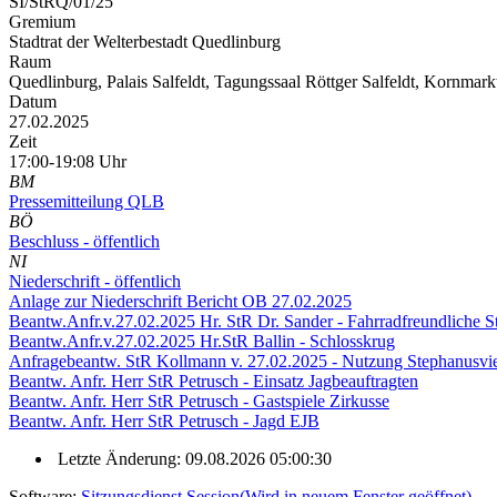
SI/StRQ/01/25
Gremium
Stadtrat der Welterbestadt Quedlinburg
Raum
Quedlinburg, Palais Salfeldt, Tagungssaal Röttger Salfeldt, Kornmark
Datum
27.02.2025
Zeit
17:00-19:08 Uhr
BM
Pressemitteilung QLB
BÖ
Beschluss - öffentlich
NI
Niederschrift - öffentlich
Anlage zur Niederschrift Bericht OB 27.02.2025
Beantw.Anfr.v.27.02.2025 Hr. StR Dr. Sander - Fahrradfreundliche S
Beantw.Anfr.v.27.02.2025 Hr.StR Ballin - Schlosskrug
Anfragebeantw. StR Kollmann v. 27.02.2025 - Nutzung Stephanusvie
Beantw. Anfr. Herr StR Petrusch - Einsatz Jagbeauftragten
Beantw. Anfr. Herr StR Petrusch - Gastspiele Zirkusse
Beantw. Anfr. Herr StR Petrusch - Jagd EJB
Letzte Änderung: 09.08.2026 05:00:30
Software:
Sitzungsdienst
Session
(Wird in neuem Fenster geöffnet)