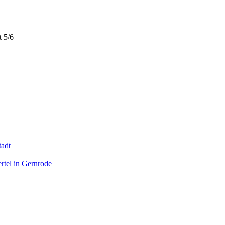
t 5/6
tadt
rtel in Gernrode