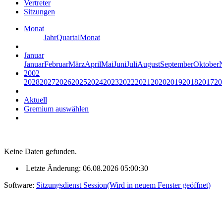
Vertreter
Sitzungen
Monat
Jahr
Quartal
Monat
Januar
Januar
Februar
März
April
Mai
Juni
Juli
August
September
Oktober
2002
2028
2027
2026
2025
2024
2023
2022
2021
2020
2019
2018
2017
20
Aktuell
Gremium auswählen
Keine Daten gefunden.
Letzte Änderung: 06.08.2026 05:00:30
Software:
Sitzungsdienst
Session
(Wird in neuem Fenster geöffnet)