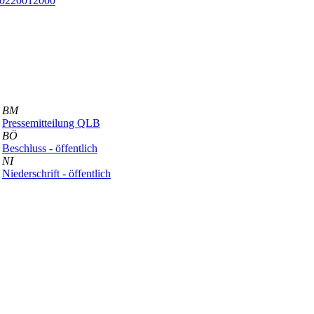
02
2001
2000
BM
Pressemitteilung QLB
BÖ
Beschluss - öffentlich
NI
Niederschrift - öffentlich