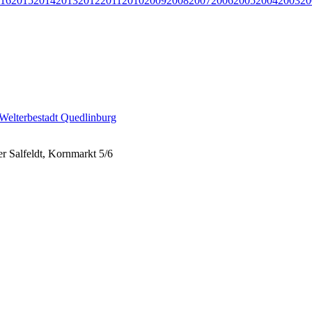
16
2015
2014
2013
2012
2011
2010
2009
2008
2007
2006
2005
2004
2003
20
r Welterbestadt Quedlinburg
er Salfeldt, Kornmarkt 5/6