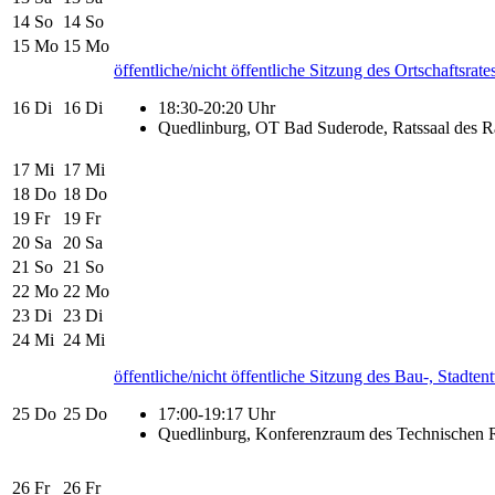
14
So
14
So
15
Mo
15
Mo
öffentliche/nicht öffentliche Sitzung des Ortschaftsra
16
Di
16
Di
18:30-20:20 Uhr
Quedlinburg, OT Bad Suderode, Ratssaal des R
17
Mi
17
Mi
18
Do
18
Do
19
Fr
19
Fr
20
Sa
20
Sa
21
So
21
So
22
Mo
22
Mo
23
Di
23
Di
24
Mi
24
Mi
öffentliche/nicht öffentliche Sitzung des Bau-, Stadt
25
Do
25
Do
17:00-19:17 Uhr
Quedlinburg, Konferenzraum des Technischen Ra
26
Fr
26
Fr