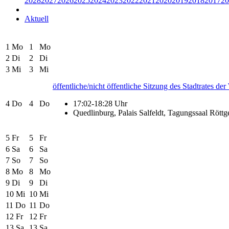
2028
2027
2026
2025
2024
2023
2022
2021
2020
2019
2018
2017
20
Aktuell
1
Mo
1
Mo
2
Di
2
Di
3
Mi
3
Mi
öffentliche/nicht öffentliche Sitzung des Stadtrates de
4
Do
4
Do
17:02-18:28 Uhr
Quedlinburg, Palais Salfeldt, Tagungssaal Röttg
5
Fr
5
Fr
6
Sa
6
Sa
7
So
7
So
8
Mo
8
Mo
9
Di
9
Di
10
Mi
10
Mi
11
Do
11
Do
12
Fr
12
Fr
13
Sa
13
Sa