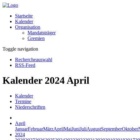
Startseite
Kalender
Organisation
Mandatsträger
Gremien
Toggle navigation
Rechercheauswahl
RSS-Feed
Kalender 2024 April
Kalender
Termine
Niederschriften
April
Januar
Februar
März
April
Mai
Juni
Juli
August
September
Oktober
2024