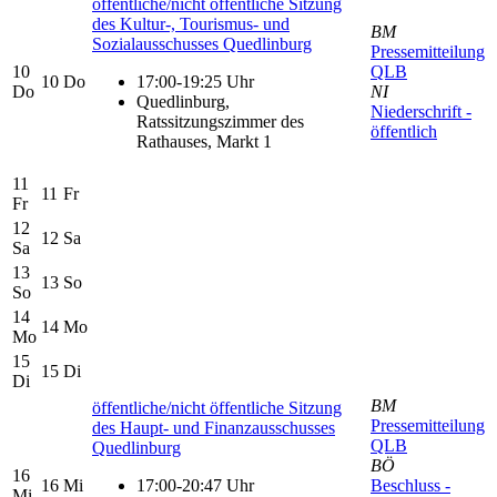
öffentliche/nicht öffentliche Sitzung
des Kultur-, Tourismus- und
BM
Sozialausschusses Quedlinburg
Pressemitteilung
10
QLB
10
Do
17:00-19:25 Uhr
Do
NI
Quedlinburg,
Niederschrift -
Ratssitzungszimmer des
öffentlich
Rathauses, Markt 1
11
11
Fr
Fr
12
12
Sa
Sa
13
13
So
So
14
14
Mo
Mo
15
15
Di
Di
BM
öffentliche/nicht öffentliche Sitzung
Pressemitteilung
des Haupt- und Finanzausschusses
QLB
Quedlinburg
BÖ
16
16
Mi
17:00-20:47 Uhr
Beschluss -
Mi