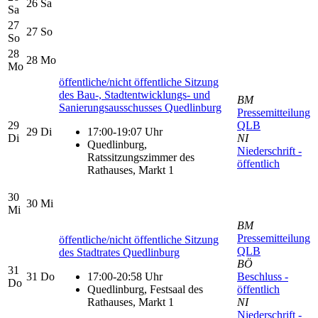
26
Sa
Sa
27
27
So
So
28
28
Mo
Mo
öffentliche/nicht öffentliche Sitzung
des Bau-, Stadtentwicklungs- und
BM
Sanierungsausschusses Quedlinburg
Pressemitteilung
29
QLB
29
Di
17:00-19:07 Uhr
Di
NI
Quedlinburg,
Niederschrift -
Ratssitzungszimmer des
öffentlich
Rathauses, Markt 1
30
30
Mi
Mi
BM
Pressemitteilung
öffentliche/nicht öffentliche Sitzung
QLB
des Stadtrates Quedlinburg
BÖ
31
31
Do
17:00-20:58 Uhr
Beschluss -
Do
Quedlinburg, Festsaal des
öffentlich
Rathauses, Markt 1
NI
Niederschrift -