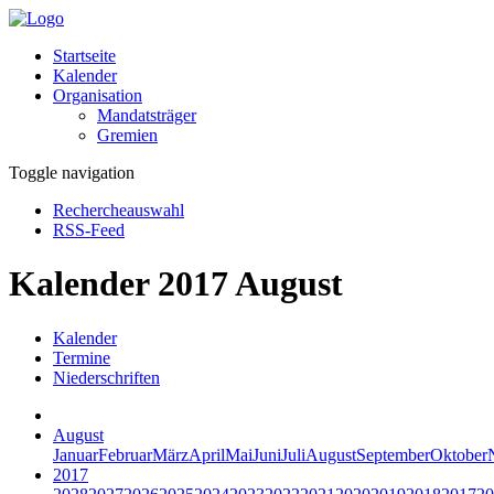
Startseite
Kalender
Organisation
Mandatsträger
Gremien
Toggle navigation
Rechercheauswahl
RSS-Feed
Kalender 2017 August
Kalender
Termine
Niederschriften
August
Januar
Februar
März
April
Mai
Juni
Juli
August
September
Oktober
2017