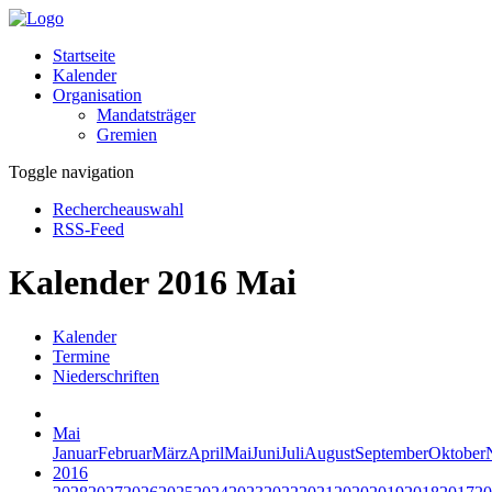
Startseite
Kalender
Organisation
Mandatsträger
Gremien
Toggle navigation
Rechercheauswahl
RSS-Feed
Kalender 2016 Mai
Kalender
Termine
Niederschriften
Mai
Januar
Februar
März
April
Mai
Juni
Juli
August
September
Oktober
2016