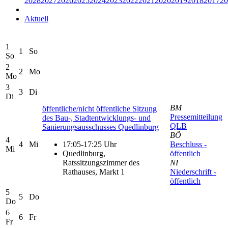
2028
2027
2026
2025
2024
2023
2022
2021
2020
2019
2018
2017
20
Aktuell
1
1
So
So
2
2
Mo
Mo
3
3
Di
Di
BM
öffentliche/nicht öffentliche Sitzung
Pressemitteilung
des Bau-, Stadtentwicklungs- und
QLB
Sanierungsausschusses Quedlinburg
BÖ
4
4
Mi
17:05-17:25 Uhr
Beschluss -
Mi
Quedlinburg,
öffentlich
Ratssitzungszimmer des
NI
Rathauses, Markt 1
Niederschrift -
öffentlich
5
5
Do
Do
6
6
Fr
Fr