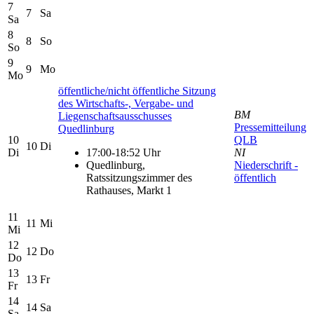
7
7
Sa
Sa
8
8
So
So
9
9
Mo
Mo
öffentliche/nicht öffentliche Sitzung
des Wirtschafts-, Vergabe- und
BM
Liegenschaftsausschusses
Pressemitteilung
Quedlinburg
10
QLB
10
Di
Di
17:00-18:52 Uhr
NI
Quedlinburg,
Niederschrift -
Ratssitzungszimmer des
öffentlich
Rathauses, Markt 1
11
11
Mi
Mi
12
12
Do
Do
13
13
Fr
Fr
14
14
Sa
Sa