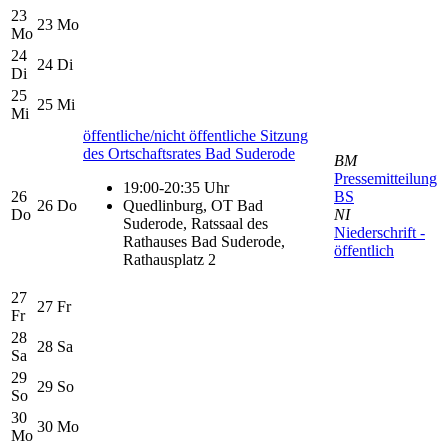
23
23
Mo
Mo
24
24
Di
Di
25
25
Mi
Mi
öffentliche/nicht öffentliche Sitzung
des Ortschaftsrates Bad Suderode
BM
Pressemitteilung
19:00-20:35 Uhr
26
BS
26
Do
Quedlinburg, OT Bad
Do
NI
Suderode, Ratssaal des
Niederschrift -
Rathauses Bad Suderode,
öffentlich
Rathausplatz 2
27
27
Fr
Fr
28
28
Sa
Sa
29
29
So
So
30
30
Mo
Mo