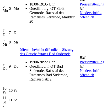
18:00-19:35 Uhr
Pressemitteilung
6
6
Mo
Quedlinburg, OT Stadt
NI
Mo
Gernrode, Ratssaal des
Niederschrift -
Rathauses Gernrode, Marktstr.
öffentlich
20
7
7
Di
Di
8
8
Mi
Mi
öffentliche/nicht öffentliche Sitzung
des Ortschaftsrates Bad Suderode
BM
19:00-20:22 Uhr
Pressemitteilung
9
9
Do
Quedlinburg, OT Bad
NI
Do
Suderode, Ratssaal des
Niederschrift -
Rathauses Bad Suderode,
öffentlich
Rathausplatz 2
10
10
Fr
Fr
11
11
Sa
Sa