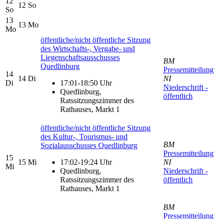
12
12
So
So
13
13
Mo
Mo
öffentliche/nicht öffentliche Sitzung
des Wirtschafts-, Vergabe- und
Liegenschaftsausschusses
BM
Quedlinburg
Pressemitteilung
14
14
Di
NI
Di
17:01-18:50 Uhr
Niederschrift -
Quedlinburg,
öffentlich
Ratssitzungszimmer des
Rathauses, Markt 1
öffentliche/nicht öffentliche Sitzung
des Kultur-, Tourismus- und
BM
Sozialausschusses Quedlinburg
Pressemitteilung
15
15
Mi
17:02-19:24 Uhr
NI
Mi
Quedlinburg,
Niederschrift -
Ratssitzungszimmer des
öffentlich
Rathauses, Markt 1
BM
Pressemitteilung