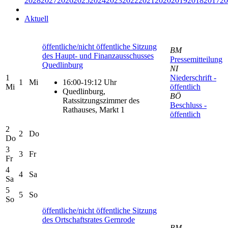
2028
2027
2026
2025
2024
2023
2022
2021
2020
2019
2018
2017
20
Aktuell
öffentliche/nicht öffentliche Sitzung
BM
des Haupt- und Finanzausschusses
Pressemitteilung
Quedlinburg
NI
1
Niederschrift -
1
Mi
16:00-19:12 Uhr
Mi
öffentlich
Quedlinburg,
BÖ
Ratssitzungszimmer des
Beschluss -
Rathauses, Markt 1
öffentlich
2
2
Do
Do
3
3
Fr
Fr
4
4
Sa
Sa
5
5
So
So
öffentliche/nicht öffentliche Sitzung
des Ortschaftsrates Gernrode
BM