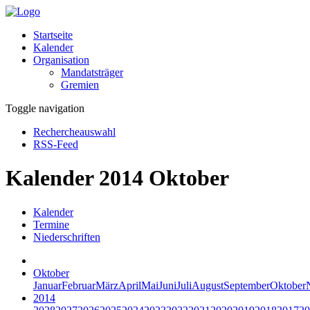
Startseite
Kalender
Organisation
Mandatsträger
Gremien
Toggle navigation
Rechercheauswahl
RSS-Feed
Kalender 2014 Oktober
Kalender
Termine
Niederschriften
Oktober
Januar
Februar
März
April
Mai
Juni
Juli
August
September
Oktober
2014