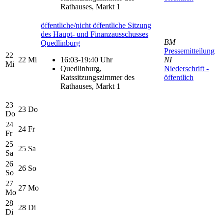
Rathauses, Markt 1
öffentliche/nicht öffentliche Sitzung
des Haupt- und Finanzausschusses
BM
Quedlinburg
Pressemitteilung
22
22
Mi
16:03-19:40 Uhr
NI
Mi
Quedlinburg,
Niederschrift -
Ratssitzungszimmer des
öffentlich
Rathauses, Markt 1
23
23
Do
Do
24
24
Fr
Fr
25
25
Sa
Sa
26
26
So
So
27
27
Mo
Mo
28
28
Di
Di