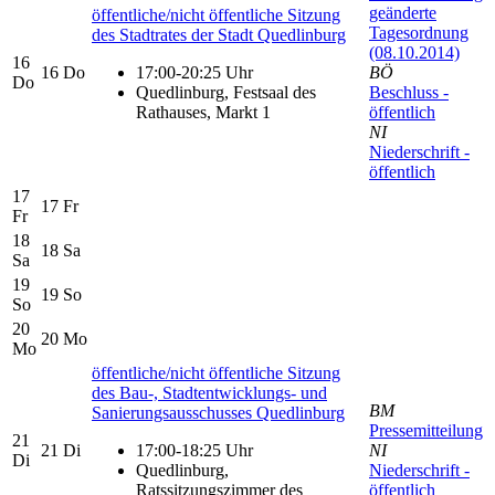
geänderte
öffentliche/nicht öffentliche Sitzung
Tagesordnung
des Stadtrates der Stadt Quedlinburg
(08.10.2014)
16
16
Do
17:00-20:25 Uhr
BÖ
Do
Quedlinburg, Festsaal des
Beschluss -
Rathauses, Markt 1
öffentlich
NI
Niederschrift -
öffentlich
17
17
Fr
Fr
18
18
Sa
Sa
19
19
So
So
20
20
Mo
Mo
öffentliche/nicht öffentliche Sitzung
des Bau-, Stadtentwicklungs- und
BM
Sanierungsausschusses Quedlinburg
Pressemitteilung
21
21
Di
17:00-18:25 Uhr
NI
Di
Quedlinburg,
Niederschrift -
Ratssitzungszimmer des
öffentlich