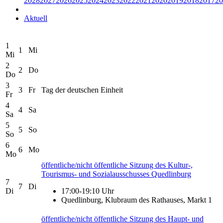
2028
2027
2026
2025
2024
2023
2022
2021
2020
2019
2018
2017
20
Aktuell
1
1
Mi
Mi
2
2
Do
Do
3
3
Fr
Tag der deutschen Einheit
Fr
4
4
Sa
Sa
5
5
So
So
6
6
Mo
Mo
öffentliche/nicht öffentliche Sitzung des Kultur-,
Tourismus- und Sozialausschusses Quedlinburg
7
7
Di
Di
17:00-19:10 Uhr
Quedlinburg, Klubraum des Rathauses, Markt 1
öffentliche/nicht öffentliche Sitzung des Haupt- und