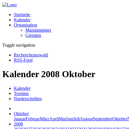
Startseite
Kalender
Organisation
Mandatsträger
Gremien
Toggle navigation
Rechercheauswahl
RSS-Feed
Kalender 2008 Oktober
Kalender
Termine
Niederschriften
Oktober
Januar
Februar
März
April
Mai
Juni
Juli
August
September
Oktober
2008