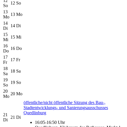
12
12
So
So
13
13
Mo
Mo
14
14
Di
Di
15
15
Mi
Mi
16
16
Do
Do
17
17
Fr
Fr
18
18
Sa
Sa
19
19
So
So
20
20
Mo
Mo
öffentliche/nicht öffentliche Sitzung des Bau-,
Stadtentwicklungs- und Sanierungsausschusses
Quedlinburg
21
21
Di
Di
16:05-16:50 Uhr