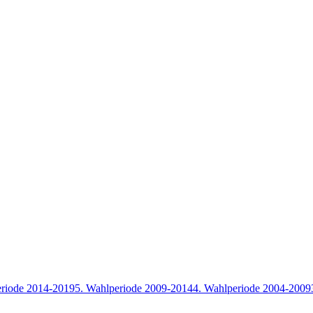
eriode 2014-2019
5. Wahlperiode 2009-2014
4. Wahlperiode 2004-2009