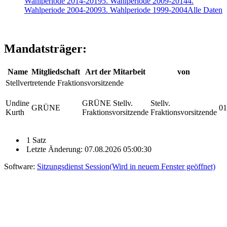
Wahlperiode 2014-2019
5. Wahlperiode 2009-2014
4.
Wahlperiode 2004-2009
3. Wahlperiode 1999-2004
Alle Daten
Mandatsträger:
Name
Mitgliedschaft
Art der Mitarbeit
von
Stellvertretende Fraktionsvorsitzende
Undine
GRÜNE Stellv.
Stellv.
GRÜNE
01
Kurth
Fraktionsvorsitzende
Fraktionsvorsitzende
1 Satz
Letzte Änderung: 07.08.2026 05:00:30
Software:
Sitzungsdienst
Session
(Wird in neuem Fenster geöffnet)